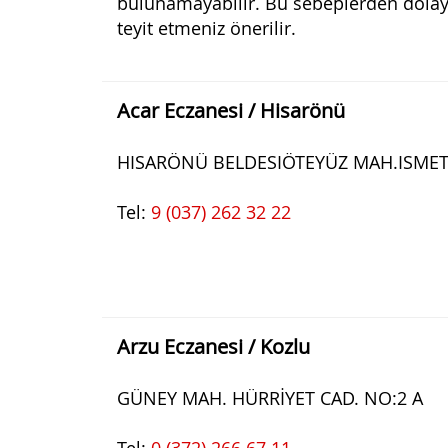
bulunamayabilir. Bu sebeplerden dolayı
teyit etmeniz önerilir.
Acar Eczanesi / Hisarönü
HISARÖNÜ BELDESIÖTEYÜZ MAH.ISMET
Tel:
9 (037) 262 32 22
Arzu Eczanesi / Kozlu
GÜNEY MAH. HÜRRİYET CAD. NO:2 A