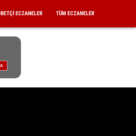
BETÇİ ECZANELER
TÜM ECZANELER