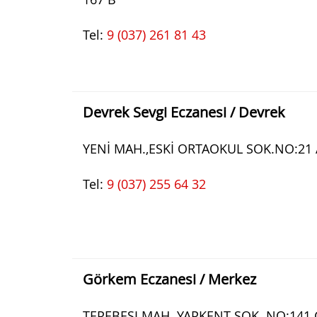
Tel:
9 (037) 261 81 43
Devrek Sevgi Eczanesi / Devrek
YENİ MAH.,ESKİ ORTAOKUL SOK.NO:21 
Tel:
9 (037) 255 64 32
Görkem Eczanesi / Merkez
TEPEBESI MAH. YAPKENT SOK. NO:141 