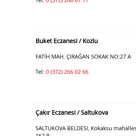
Tel:
0 (372) 266 67 11
Buket Eczanesi / Kozlu
FATİH MAH. ÇIRAĞAN SOKAK NO:27 A
Tel:
0 (372) 266 02 66
Çakır Eczanesi / Saltukova
SALTUKOVA BELDESI, Kokaksu mahallesi
167 B